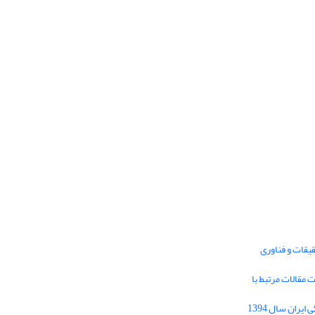
یقات و فناوری
1395 برای دریافت مقالات مرتبط با
Journal of Iran Cultural Research (JICR) is
licensed under a
فراخوان مقاله فصلنامه تحقیقات فرهنگی ایران سال 1394