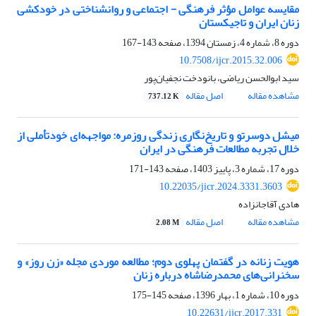
مقایسه عوامل مؤثر فرهنگی - اجتماعی و روانشناختی در خودکشی
زنان ایران و تاجیکستان
دوره 8، شماره 4، زمستان 1394، صفحه
143-167
10.7508/ijcr.2015.32.006
سید ابوالحسن ریاضی، بانودخت نجفیان‌پور
مشاهده مقاله
اصل مقاله
737.12 K
میشل دوسرتو و تاریخ‌نگاری زندگی روزمره: مواجهه‌ای خودتأملی از
خلال تجربه مطالعات فرهنگی در ایران
دوره 17، شماره 3، پاییز 1403، صفحه
143-171
10.22035/jicr.2024.3331.3603
هادی آقاجانزاده
مشاهده مقاله
اصل مقاله
2.08 M
هویت زنانه در گفتمان پهلوی دوم؛ مطالعه موردی مجله «زن روز» و
سخنرانی‌های محمدرضاشاه درباره زنان
دوره 10، شماره 1، بهار 1396، صفحه
145-175
10.22631/ijcr.2017.331