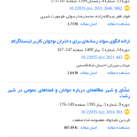
دوره 13، شماره 4، زمستان 1399، صفحه
147-175
10.22035/jicr.2021.2646.3062
فواد ظفر عبدالله زاده، محمدرضا رسولی، طهمورث شیری
مشاهده مقاله
اصل مقاله
1.73 M
ارائه الگوی سواد رسانه‌ای برای دختران نوجوان کاربر اینستاگرام
دوره 14، شماره 1، بهار 1400، صفحه
147-167
10.22035/jicr.2021.443
مهتاب مهربان، احسان شاه قاسمی
مشاهده مقاله
اصل مقاله
2.64 M
عشّاق و شهر مطالعه‌ای درباره جوانان و فضاهای عمومی‌‌ در شهر
رشت
دوره 9، شماره 1، بهار 1395، صفحه
149-176
10.22035/ijcr.2016.303
فردین علیخواه، معصومه شادمنفعت
مشاهده مقاله
اصل مقاله
887.89 K