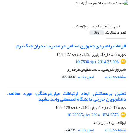
نوع مقاله:
مقاله علمی پژوهشی
تعداد مقالات:
392
الزامات راهبردی جمهوری اسلامی در مدیریت بحران‌‌ جنگ نرم
دوره 7، شماره 3، پاییز 1393، صفحه
127-148
10.7508/ijcr.2014.27.006
شهروز شریعتی، محمد عظیمی طرقدری
مشاهده مقاله
اصل مقاله
877.98 K
تحلیل برهمکنش ابعاد ارتباطات میان‌فرهنگی: مورد مطالعه،
دانشجویان خارجی دانشگاه المصطفی واحد مشهد
دوره 17، شماره 1، بهار 1403، صفحه
129-155
10.22035/jicr.2024.1834.3573
ابوالحسن حسین زاده
مشاهده مقاله
اصل مقاله
2.47 M