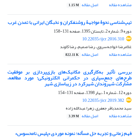
مشاهده مقاله
اصل مقاله
1.15 M
تیپ‌شناسی نحوۀ مواجهۀ روشنفکران و نخبگان ایرانی با تمدن غرب
دوره 9، شماره 2، تابستان 1395، صفحه
131-158
10.22035/ijcr.2016.310
غلامرضا خواجه‌سروی، رضا صمیم، رضا کاوند
مشاهده مقاله
اصل مقاله
822.11 K
بررسی تأثیر به‌کارگیری مکانیک‌های بازی‌پردازی بر موفقیت
طرح‌های جمع‌سپاری در حکمرانی الکترونیکی؛ مورد مطالعه،
مشارکت شهروندان شهرکرد در زیباسازی شهر
دوره 12، شماره 1، بهار 1398، صفحه
131-154
10.22035/jicr.2019.382
سید محمدباقر جعفری، زهرا عبدالله زاده
مشاهده مقاله
اصل مقاله
3.39 M
فهم زمانی و تجربه حل مسأله؛ نمونه موردی «پلیس نامحسوس»