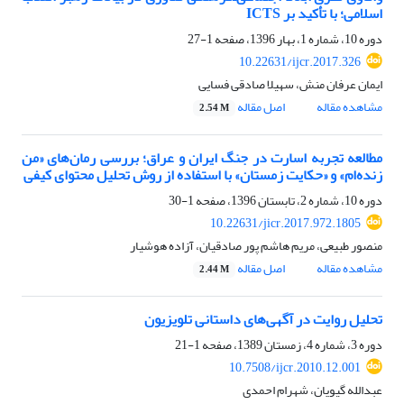
اسلامی؛ با تأکید بر ICTS
دوره 10، شماره 1، بهار 1396، صفحه
1-27
10.22631/ijcr.2017.326
ایمان عرفان منش، سهیلا صادقی فسایی
مشاهده مقاله
اصل مقاله
2.54 M
مطالعه تجربه اسارت در جنگ ایران و عراق؛ بررسی رمان‌های «من
زنده‌ام» و «حکایت زمستان» با استفاده از روش تحلیل محتوای کیفی
دوره 10، شماره 2، تابستان 1396، صفحه
1-30
10.22631/jicr.2017.972.1805
منصور طبیعی، مریم هاشم پور صادقیان، آزاده هوشیار
مشاهده مقاله
اصل مقاله
2.44 M
تحلیل روایت در آگهی‌های داستانی تلویزیون
دوره 3، شماره 4، زمستان 1389، صفحه
1-21
10.7508/ijcr.2010.12.001
عبدالله گیویان، شهرام احمدی