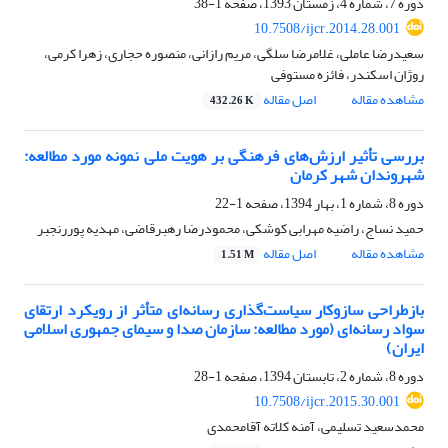
دوره 7، شماره 4، زمستان 1393، صفحه
1-38
10.7508/ijcr.2014.28.001
سعیدرضا عاملی، غلامرضا سلگی، مریم رازانی، منصوره حجاری، زهرا کرمی،
روژان اسکندر، فائزه مستوفی
مشاهده مقاله
اصل مقاله
432.26 K
بررسی تأثیر ارزش‌های فرهنگی بر هویت ملی نمونه مورد مطالعه:
شهروندان شهر کرمان
دوره 8، شماره 1، بهار 1394، صفحه
1-22
حمید نساج، راضیه مهرابی کوشکی، محمودرضا رهبرقاضی، مهدیه پوررنجبر
مشاهده مقاله
اصل مقاله
1.51 M
بازطراحی سازوکار سیاست‌گذاری رسانه‌ای متأثر از رویکرد ارتقای
سواد رسانه‌ای (مورد مطالعه: سازمان صدا و سیمای جمهوری اسلامی
ایران)
دوره 8، شماره 2، تابستان 1394، صفحه
1-28
10.7508/ijcr.2015.30.001
محمدسعید تسلیمی، آمنه کلاته آقامحمدی