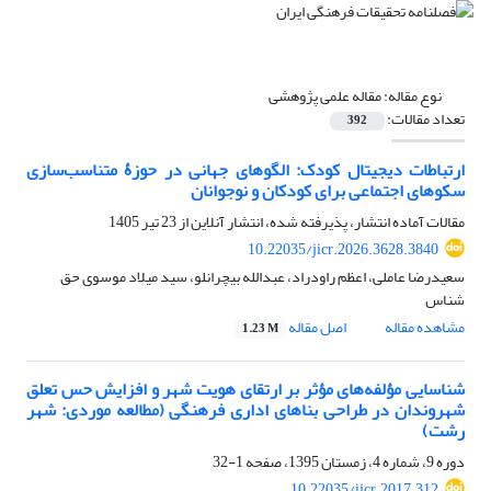
نوع مقاله:
مقاله علمی پژوهشی
تعداد مقالات:
392
ارتباطات دیجیتال کودک: الگوهای جهانی در حوزۀ متناسب‌سازی
سکوهای اجتماعی برای کودکان و نوجوانان
مقالات آماده انتشار، پذیرفته شده، انتشار آنلاین از
23 تیر 1405
10.22035/jicr.2026.3628.3840
سعیدرضا عاملی، اعظم راودراد، عبدالله بیچرانلو، سید میلاد موسوی حق
شناس
مشاهده مقاله
اصل مقاله
1.23 M
شناسایی مؤلفه‌های مؤثر بر ارتقای هویت شهر و افزایش حس تعلق
شهروندان در طراحی بناهای اداری فرهنگی (مطالعه موردی: شهر
رشت)
دوره 9، شماره 4، زمستان 1395، صفحه
1-32
10.22035/ijcr.2017.312