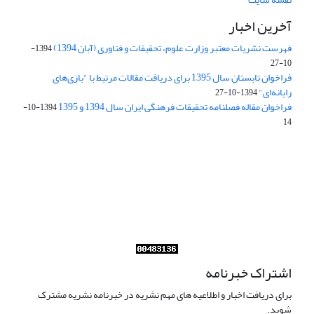
آخرین اخبار
فهرست نشریات معتبر وزارت علوم، تحقیقات و فناوری (آبان 1394)
1394-
10-27
فراخوان تابستان سال 1395 برای دریافت مقالات مرتبط با "بازی‌های
رایانه‌ای"
1394-10-27
فراخوان مقاله فصلنامه تحقیقات فرهنگی ایران سال 1394 و 1395
1394-10-
14
Journal of Iran Cultural Research (JICR) is licensed under a
Creative Commons Attribution 4.0 International
CC-BY 4.0
اشتراک خبرنامه
برای دریافت اخبار و اطلاعیه های مهم نشریه در خبرنامه نشریه مشترک
شوید.