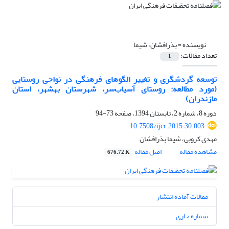
نویسنده =
بذرافشان، شیما
تعداد مقالات:
1
توسعه گردشگری و تغییر الگوهای فرهنگی در نواحی روستایی
(مورد مطالعه: روستای آسیاب‌سر، شهرستان بهشهر، استان
مازندران)
دوره 8، شماره 2، تابستان 1394، صفحه
73-94
10.7508/ijcr.2015.30.003
مهدی کروبی، شیما بذرافشان
مشاهده مقاله
اصل مقاله
676.72 K
مقالات آماده انتشار
شماره جاری