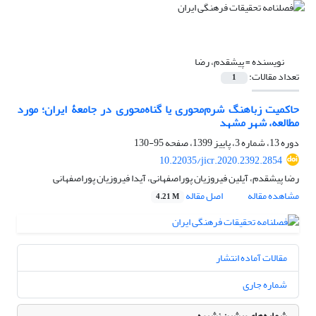
نویسنده =
پیشقدم، رضا
تعداد مقالات:
1
حاکمیت زباهنگ شرم‌محوری یا گنا‌ه‌محوری در جامعۀ ایران؛ مورد
مطالعه، شهر مشهد
دوره 13، شماره 3، پاییز 1399، صفحه
95-130
10.22035/jicr.2020.2392.2854
رضا پیشقدم، آیلین فیروزیان پوراصفهانی، آیدا فیروزیان پوراصفهانی
مشاهده مقاله
اصل مقاله
4.21 M
مقالات آماده انتشار
شماره جاری
شماره‌های پیشین نشریه