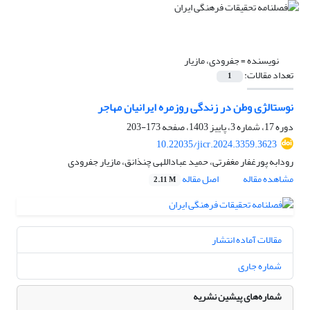
نویسنده =
جفرودی، مازیار
تعداد مقالات:
1
نوستالژی وطن در زندگی روزمره ایرانیان مهاجر
دوره 17، شماره 3، پاییز 1403، صفحه
173-203
10.22035/jicr.2024.3359.3623
رودابه پورغفار مغفرتی، حمید عباداللهی چنذانق، مازیار جفرودی
مشاهده مقاله
اصل مقاله
2.11 M
مقالات آماده انتشار
شماره جاری
شماره‌های پیشین نشریه