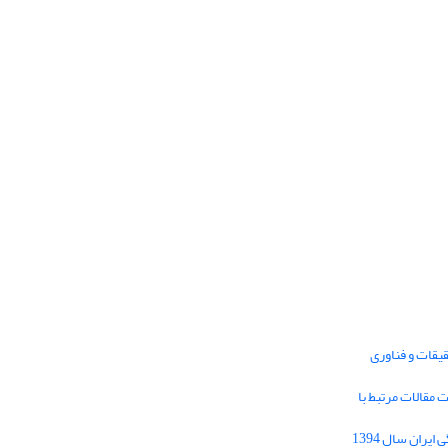
یقات و فناوری
1395 برای دریافت مقالات مرتبط با
Journal of Iran Cultural Research (JICR) is
licensed under a
فراخوان مقاله فصلنامه تحقیقات فرهنگی ایران سال 1394