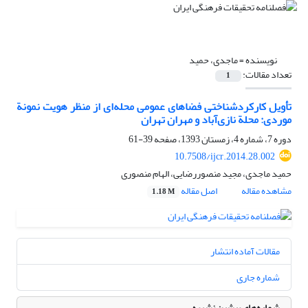
نویسنده =
ماجدی، حمید
تعداد مقالات:
1
تأویل کارکردشناختی فضاهای عمومی محله‌ای از منظر هویت نمونة
موردی: محلة نازی‌آباد و مهران تهران
دوره 7، شماره 4، زمستان 1393، صفحه
39-61
10.7508/ijcr.2014.28.002
حمید ماجدی، مجید منصوررضایی، الهام منصوری
مشاهده مقاله
اصل مقاله
1.18 M
مقالات آماده انتشار
شماره جاری
شماره‌های پیشین نشریه