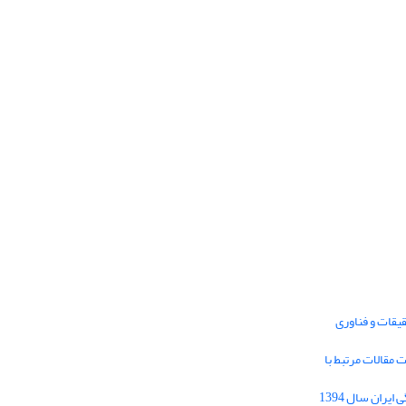
یقات و فناوری
1395 برای دریافت مقالات مرتبط با
Journal of Iran Cultural Research (JICR) is
licensed under a
فراخوان مقاله فصلنامه تحقیقات فرهنگی ایران سال 1394