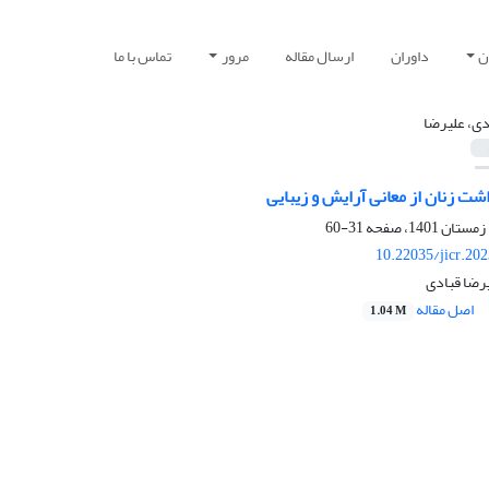
ن
داوران
ارسال مقاله
مرور
تماس با ما
دی، علیرضا
ت زنان از معانی آرایش و زیبایی
31-60
10.22035/jicr.20
یرضا قبادی
اصل مقاله
1.04 M