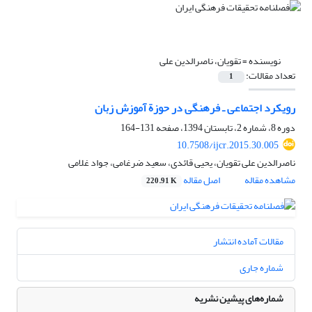
نویسنده =
تقویان، ناصرالدین علی
تعداد مقالات:
1
رویکرد اجتماعی ‌ـ ‌فرهنگی در حوزة آموزش زبان
دوره 8، شماره 2، تابستان 1394، صفحه
131-164
10.7508/ijcr.2015.30.005
ناصرالدین علی تقویان، یحیی قائدی، سعید ضرغامی، جواد غلامی
مشاهده مقاله
اصل مقاله
220.91 K
مقالات آماده انتشار
شماره جاری
شماره‌های پیشین نشریه