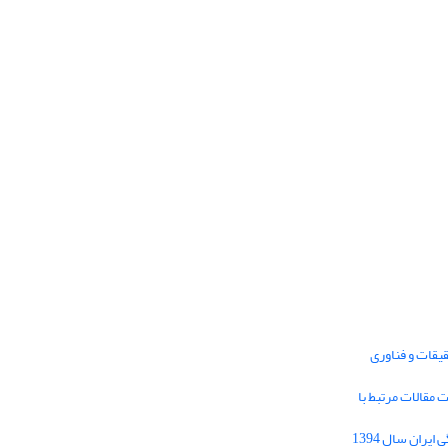
یقات و فناوری
1395 برای دریافت مقالات مرتبط با
Journal of Iran Cultural Research (JICR) is
licensed under a
فراخوان مقاله فصلنامه تحقیقات فرهنگی ایران سال 1394