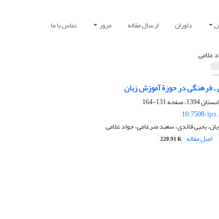
ن
داوران
ارسال مقاله
مرور
تماس با ما
د غلامی
‌ـ ‌فرهنگی در حوزة آموزش زبان
131-164
10.7508/ijcr
یان، یحیی قائدی، سعید ضرغامی، جواد غلامی
اصل مقاله
220.91 K