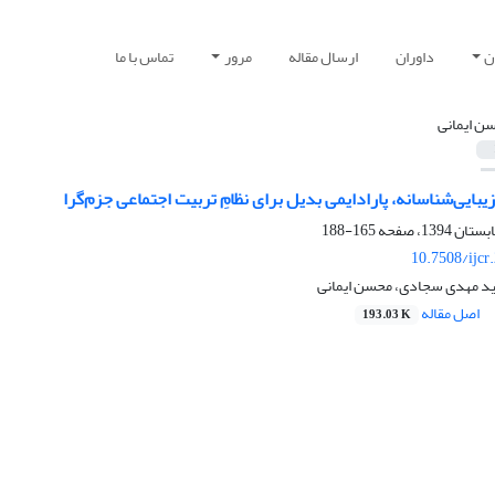
ن
داوران
ارسال مقاله
مرور
تماس با ما
ن ایمانی
بایی‌شناسانه، پارادایمی بدیل برای نظام‌ِ تربیت اجتماعی جزم‌گرا
165-188
10.7508/ijcr
د مهدی سجادی، محسن ایمانی
اصل مقاله
193.03 K