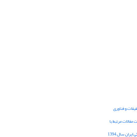
یقات و فناوری
1395 برای دریافت مقالات مرتبط با
Journal of Iran Cultural Research (JICR) is
licensed under a
فراخوان مقاله فصلنامه تحقیقات فرهنگی ایران سال 1394