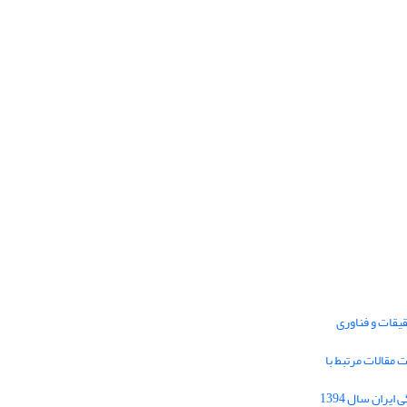
یقات و فناوری
1395 برای دریافت مقالات مرتبط با
Journal of Iran Cultural Research (JICR) is
licensed under a
فراخوان مقاله فصلنامه تحقیقات فرهنگی ایران سال 1394