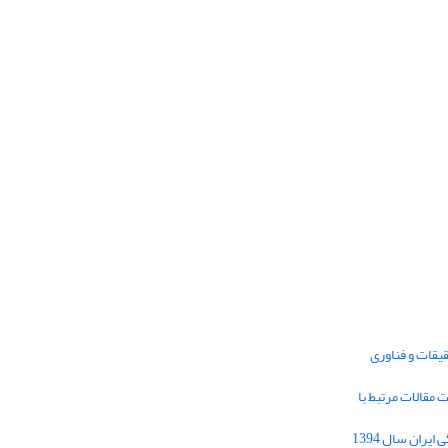
یقات و فناوری
1395 برای دریافت مقالات مرتبط با
Journal of Iran Cultural Research (JICR) is
licensed under a
فراخوان مقاله فصلنامه تحقیقات فرهنگی ایران سال 1394