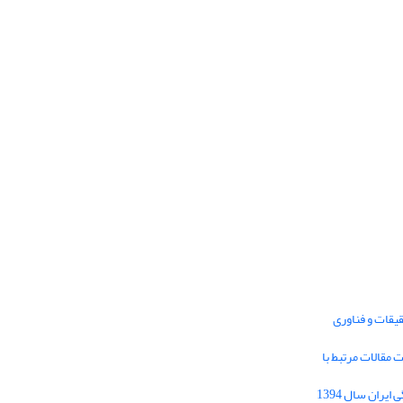
یقات و فناوری
1395 برای دریافت مقالات مرتبط با
Journal of Iran Cultural Research (JICR) is
licensed under a
فراخوان مقاله فصلنامه تحقیقات فرهنگی ایران سال 1394