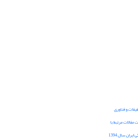
یقات و فناوری
1395 برای دریافت مقالات مرتبط با
Journal of Iran Cultural Research (JICR) is
licensed under a
فراخوان مقاله فصلنامه تحقیقات فرهنگی ایران سال 1394