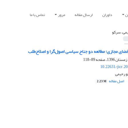
ن
داوران
ارسال مقاله
مرور
تماس با ما
می، سرکو
ضای مجازی؛ مطالعه دو جناح سیاسی اصول‌گرا و اصلاح‌طلب
89-118
10.22631/jicr.2
و رحیمی
اصل مقاله
2.23 M