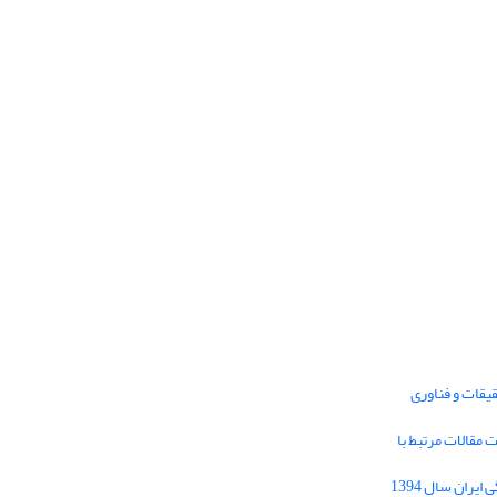
یقات و فناوری
1395 برای دریافت مقالات مرتبط با
Journal of Iran Cultural Research (JICR) is
licensed under a
فراخوان مقاله فصلنامه تحقیقات فرهنگی ایران سال 1394