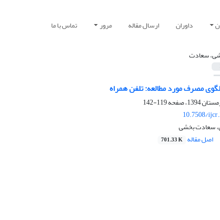
ن
داوران
ارسال مقاله
مرور
تماس با ما
ی، سعادت
گوی مصرف مورد مطالعه:‌ تلفن همراه
119-142
10.7508/ijcr
، سعادت بخشی
اصل مقاله
701.33 K