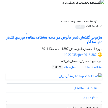
نویسنده =
حسینی، سیدمجید
تعداد مقالات:
1
هژمونی گفتمان شعر مأیوس در دهه هشتاد؛ مطالعهٔ موردی اشعار
علیرضا آذر
دوره 11، شماره 4، زمستان 1397، صفحه
113-139
10.22035/jicr.2018.387
سیدمجید حسینی، احسان فرزانه
مشاهده مقاله
اصل مقاله
1.85 M
مقالات آماده انتشار
شماره جاری
شماره‌های پیشین نشریه