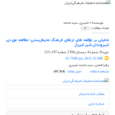
نویسنده =
شبیری، سید محمد
تعداد مقالات:
1
تحلیلی بر مؤلفه های ارتقای فرهنگ محیط‌زیستی؛ مطالعه موردی
شهروندان شهر شیراز
دوره 8، شماره 4، زمستان 1394، صفحه
197-215
10.7508/ijcr.2015.32.008
زهرا همتی، سید محمد شبیری
مشاهده مقاله
اصل مقاله
697.56 K
مقالات آماده انتشار
شماره جاری
شماره‌های پیشین نشریه