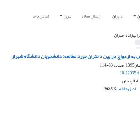
ن
داوران
ارسال مقاله
مرور
تماس با ما
اب‌زاده، مهران
 به ازدواج در بین دختران مورد مطالعه: دانشجویان دانشگاه شیراز
83-114
10.22035/i
لیلا پرنیان
اصل مقاله
792.5 K