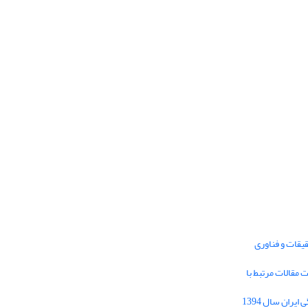
یقات و فناوری
1395 برای دریافت مقالات مرتبط با
Journal of Iran Cultural Research (JICR) is
licensed under a
فراخوان مقاله فصلنامه تحقیقات فرهنگی ایران سال 1394