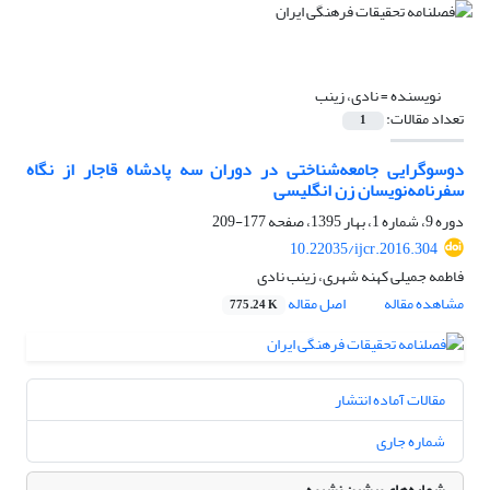
نویسنده =
نادی، زینب
تعداد مقالات:
1
دوسوگرایی جامعه‌شناختی در دوران سه پادشاه قاجار از نگاه
سفرنامه‌نویسان زن انگلیسی
دوره 9، شماره 1، بهار 1395، صفحه
177-209
10.22035/ijcr.2016.304
فاطمه جمیلی کهنه شهری، زینب نادی
مشاهده مقاله
اصل مقاله
775.24 K
مقالات آماده انتشار
شماره جاری
شماره‌های پیشین نشریه