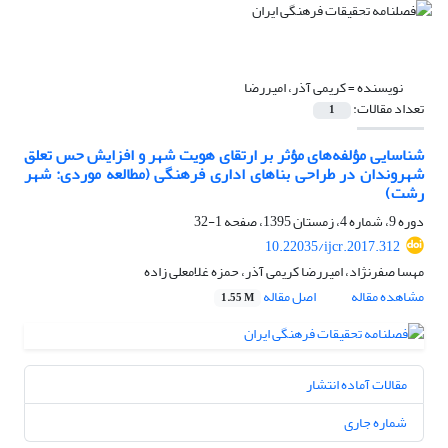
نویسنده =
کریمی آذر، امیررضا
تعداد مقالات:
1
شناسایی مؤلفه‌های مؤثر بر ارتقای هویت شهر و افزایش حس تعلق
شهروندان در طراحی بناهای اداری فرهنگی (مطالعه موردی: شهر
رشت)
دوره 9، شماره 4، زمستان 1395، صفحه
1-32
10.22035/ijcr.2017.312
مهسا صفرنژاد، امیررضا کریمی آذر، حمزه غلامعلی زاده
مشاهده مقاله
اصل مقاله
1.55 M
مقالات آماده انتشار
شماره جاری