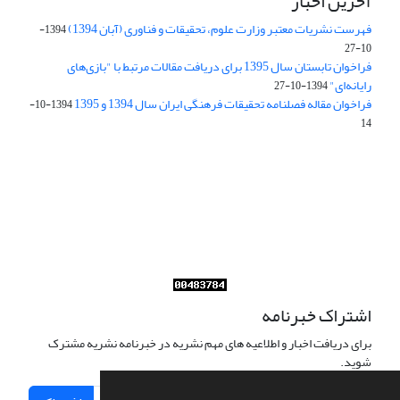
آخرین اخبار
فهرست نشریات معتبر وزارت علوم، تحقیقات و فناوری (آبان 1394)
1394-
10-27
فراخوان تابستان سال 1395 برای دریافت مقالات مرتبط با "بازی‌های
رایانه‌ای"
1394-10-27
فراخوان مقاله فصلنامه تحقیقات فرهنگی ایران سال 1394 و 1395
1394-10-
14
Journal of Iran Cultural Research (JICR) is licensed under a
Creative Commons Attribution 4.0 International
CC-BY 4.0
اشتراک خبرنامه
برای دریافت اخبار و اطلاعیه های مهم نشریه در خبرنامه نشریه مشترک
شوید.