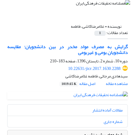
نویسنده =
غلامرضاکاشی، فاطمه
تعداد مقالات:
1
گرایش به مصرف مواد مخدر در بین دانشجویان: مقایسه
دانشجویان بومی و غیربومی
دوره 10، شماره 2، تابستان 1396، صفحه
183-210
10.22631/jicr.2017.1630.2288
سیدهادی مرجائی، فاطمه غلامرضاکاشی
مشاهده مقاله
اصل مقاله
1019.65 K
مقالات آماده انتشار
شماره جاری
شماره‌های پیشین نشریه