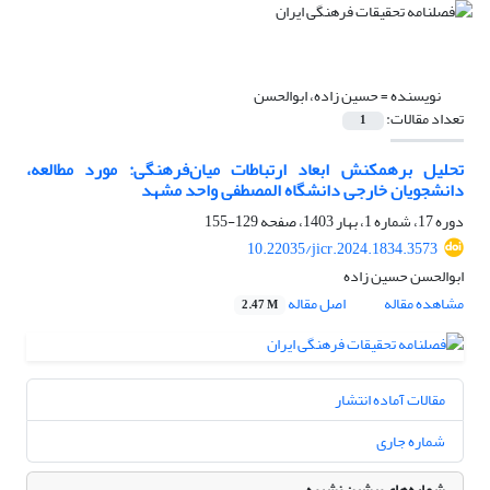
نویسنده =
حسین زاده، ابوالحسن
تعداد مقالات:
1
تحلیل برهمکنش ابعاد ارتباطات میان‌فرهنگی: مورد مطالعه،
دانشجویان خارجی دانشگاه المصطفی واحد مشهد
دوره 17، شماره 1، بهار 1403، صفحه
129-155
10.22035/jicr.2024.1834.3573
ابوالحسن حسین زاده
مشاهده مقاله
اصل مقاله
2.47 M
مقالات آماده انتشار
شماره جاری
شماره‌های پیشین نشریه