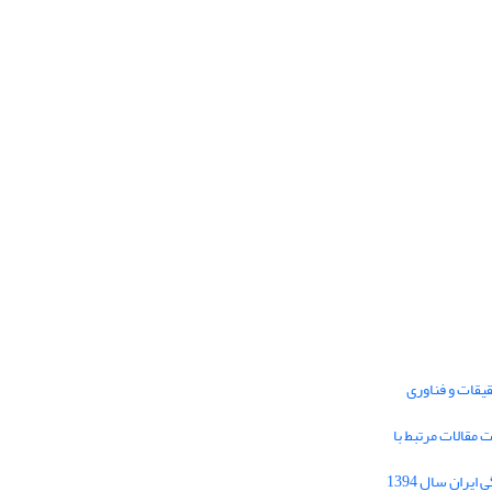
یقات و فناوری
1395 برای دریافت مقالات مرتبط با
Journal of Iran Cultural Research (JICR) is
licensed under a
فراخوان مقاله فصلنامه تحقیقات فرهنگی ایران سال 1394