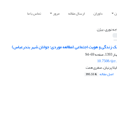
ن
داوران
ارسال مقاله
مرور
تماس با ما
جه نوری، بیژن
بک زندگی و هویت اجتماعی (مطالعه موردی: جوانان شهر بندرعباس)
69-94
10.7508/ijcr
لیلا پرنیان، صغری همت
اصل مقاله
395.55 K