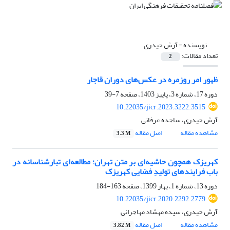
نویسنده =
آرش حیدری
تعداد مقالات:
2
ظهور امر روزمره در عکس‌های دوران قاجار
دوره 17، شماره 3، پاییز 1403، صفحه
7-39
10.22035/jicr.2023.3222.3515
آرش حیدری، ساجده عرفانی
مشاهده مقاله
اصل مقاله
3.3 M
کهریزک همچون حاشیه‌ای بر متن تهران؛ مطالعه‌ای تبارشناسانه در
باب فرایندهای تولیدِ فضایی کهریزک
دوره 13، شماره 1، بهار 1399، صفحه
163-184
10.22035/jicr.2020.2292.2779
آرش حیدری، سیده مهشاد مهاجرانی
مشاهده مقاله
اصل مقاله
3.82 M