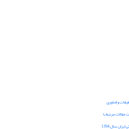
یقات و فناوری
1395 برای دریافت مقالات مرتبط با
Journal of Iran Cultural Research (JICR) is
licensed under a
فراخوان مقاله فصلنامه تحقیقات فرهنگی ایران سال 1394