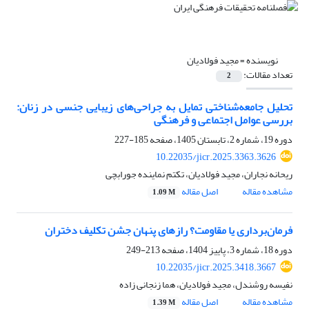
نویسنده =
مجید فولادیان
تعداد مقالات:
2
تحلیل جامعه‌شناختی تمایل به جراحی‌های زیبایی جنسی در زنان:
بررسی عوامل اجتماعی و فرهنگی
دوره 19، شماره 2، تابستان 1405، صفحه
185-227
10.22035/jicr.2025.3363.3626
ریحانه نجاران، مجید فولادیان، تکتم نماینده جورابچی
مشاهده مقاله
اصل مقاله
1.09 M
فرمان‌برداری یا مقاومت؟ رازهای پنهان جشن تکلیف دختران
دوره 18، شماره 3، پاییز 1404، صفحه
213-249
10.22035/jicr.2025.3418.3667
نفیسه روشندل، مجید فولادیان، هما زنجانی زاده
مشاهده مقاله
اصل مقاله
1.39 M