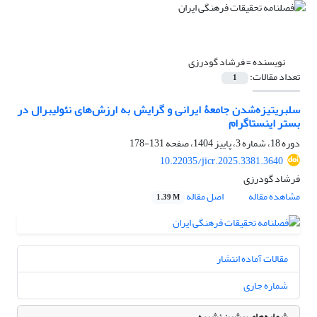
نویسنده =
فرشاد گودرزی
تعداد مقالات:
1
سلبریتیزه‌‌شدن جامعۀ ایرانی و گرایش به ارزش‌های نئولیبرال در
بستر اینستاگرام
دوره 18، شماره 3، پاییز 1404، صفحه
131-178
10.22035/jicr.2025.3381.3640
فرشاد گودرزی
مشاهده مقاله
اصل مقاله
1.39 M
مقالات آماده انتشار
شماره جاری
شماره‌های پیشین نشریه