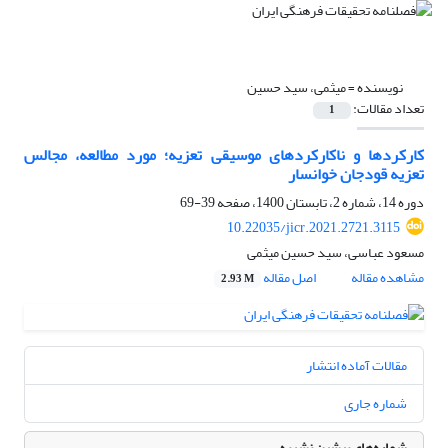
نویسنده =
میثمی، سید حسین
تعداد مقالات:
1
کارکردها و ناکارکردهای موسیقی تعزیه؛ مورد مطالعه، مجالس
تعزیه قودجان خوانسار
دوره 14، شماره 2، تابستان 1400، صفحه
39-69
10.22035/jicr.2021.2721.3115
مسعود عباسی، سید حسین میثمی
مشاهده مقاله
اصل مقاله
2.93 M
مقالات آماده انتشار
شماره جاری
شماره‌های پیشین نشریه