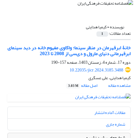
نویسنده =
کیمیا هدایتی
تعداد مقالات:
1
خانۀ ابرقهرمان در منظر سینما؛ واکاوی مفهوم خانه در دید سینمای
ابرقهرمانی دنیای مارول و دی‌سی از 2008 تا 2023
دوره 17، شماره 4، زمستان 1403، صفحه
157-190
10.22035/jicr.2024.3185.3488
کیمیا هدایتی، علی عسگری
مشاهده مقاله
اصل مقاله
3.03 M
مقالات آماده انتشار
شماره جاری
شماره‌های پیشین نشریه