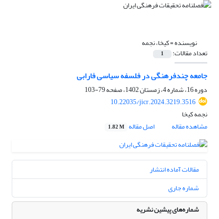
نویسنده =
کیخا، نجمه
تعداد مقالات:
1
جامعه‌ چندفرهنگی در فلسفه سیاسی فارابی
دوره 16، شماره 4، زمستان 1402، صفحه
79-103
10.22035/jicr.2024.3219.3516
نجمه کیخا
مشاهده مقاله
اصل مقاله
1.82 M
مقالات آماده انتشار
شماره جاری
شماره‌های پیشین نشریه