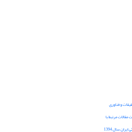
یقات و فناوری
1395 برای دریافت مقالات مرتبط با
Journal of Iran Cultural Research (JICR) is
licensed under a
فراخوان مقاله فصلنامه تحقیقات فرهنگی ایران سال 1394