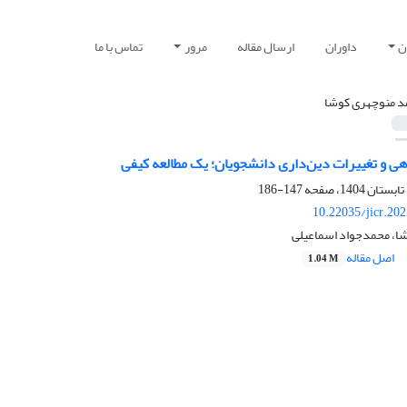
ن
داوران
ارسال مقاله
مرور
تماس با ما
د منوچهری کوشا
 و تغییرات دین‌داری دانشجویان؛ یک مطالعه کیفی
147-186
10.22035/jicr.20
ا، محمدجواد اسماعیلی
اصل مقاله
1.04 M