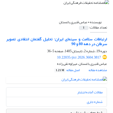
نویسنده =
عباس قنبری باغستان
تعداد مقالات:
1
ارتباطات سلامت و سینمای ایران: تحلیل گفتمان انتقادی تصویر
سرطان در دهه 80 و 90
دوره 19، شماره 2، تابستان 1405، صفحه
5-36
10.22035/jicr.2026.3604.3817
عباس قنبری باغستان، مهراوه تقی زاده
مشاهده مقاله
اصل مقاله
1.21 M
مقالات آماده انتشار
شماره جاری
شماره‌های پیشین نشریه