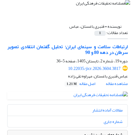
نویسنده =
قنبری باغستان، عباس
تعداد مقالات:
1
ارتباطات سلامت و سینمای ایران: تحلیل گفتمان انتقادی تصویر
سرطان در دهه 80 و 90
دوره 19، شماره 2، تابستان 1405، صفحه
5-36
10.22035/jicr.2026.3604.3817
عباس قنبری باغستان، مهراوه تقی زاده
مشاهده مقاله
اصل مقاله
1.21 M
مقالات آماده انتشار
شماره جاری
شماره‌های پیشین نشریه