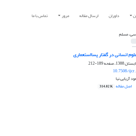
ن
داوران
ارسال مقاله
مرور
تماس با ما
سی، مسلم
وم انسانی در گفتار پسااستعماری
189-212
10.7508/ijcr
 آریایی نیا
اصل مقاله
314.02 K