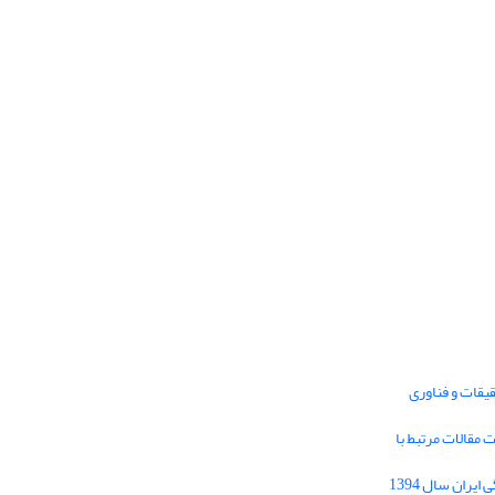
یقات و فناوری
1395 برای دریافت مقالات مرتبط با
Journal of Iran Cultural Research (JICR) is
licensed under a
فراخوان مقاله فصلنامه تحقیقات فرهنگی ایران سال 1394