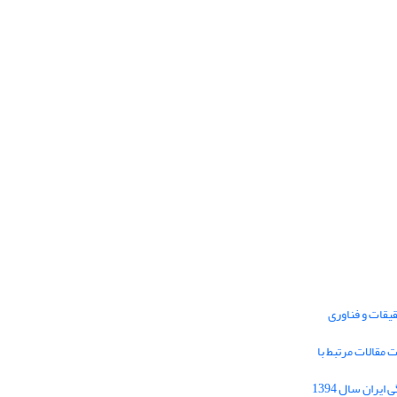
یقات و فناوری
1395 برای دریافت مقالات مرتبط با
Journal of Iran Cultural Research (JICR) is
licensed under a
فراخوان مقاله فصلنامه تحقیقات فرهنگی ایران سال 1394