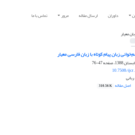
ن
داوران
ارسال مقاله
مرور
تماس با ما
بان معیار
خوانی زبان پیام کوتاه با زبان فارسی معیار
47-76
10.7508/ijcr
ربانی
اصل مقاله
310.56 K