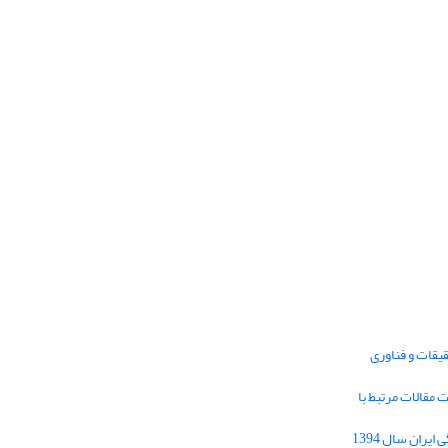
یقات و فناوری
1395 برای دریافت مقالات مرتبط با
Journal of Iran Cultural Research (JICR) is
licensed under a
فراخوان مقاله فصلنامه تحقیقات فرهنگی ایران سال 1394