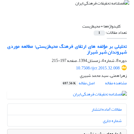
کلیدواژه‌ها =
محیط‌زیست
تعداد مقالات:
1
تحلیلی بر مؤلفه های ارتقای فرهنگ محیط‌زیستی؛ مطالعه موردی
شهروندان شهر شیراز
دوره 8، شماره 4، زمستان 1394، صفحه
197-215
10.7508/ijcr.2015.32.008
زهرا همتی، سید محمد شبیری
مشاهده مقاله
اصل مقاله
697.56 K
مقالات آماده انتشار
شماره جاری
شماره‌های پیشین نشریه