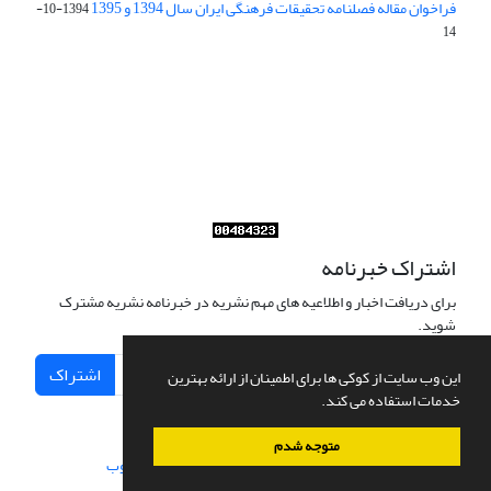
فراخوان مقاله فصلنامه تحقیقات فرهنگی ایران سال 1394 و 1395
1394-10-
14
Journal of Iran Cultural Research (JICR) is licensed under a
Creative Commons Attribution 4.0 International
CC-BY 4.0
اشتراک خبرنامه
برای دریافت اخبار و اطلاعیه های مهم نشریه در خبرنامه نشریه مشترک
شوید.
اشتراک
این وب سایت از کوکی ها برای اطمینان از ارائه بهترین
خدمات استفاده می کند.
متوجه شدم
سامانه مدیریت نشریات علمی.
طراحی و پیاده سازی از
سیناوب