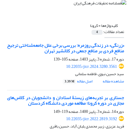
کلیدواژه‌ها =
کرونا
تعداد مقالات:
4
«زرنگی» در زندگی روزمره: بررسی برخی علل جامعه‌شناختی ترجیح
منافع فردی بر منافع جمعی در کلانشهر تهران
دوره 17، شماره 3، پاییز 1403، صفحه
105-139
10.22035/jicr.2024.3280.3561
سید حسین نبوی، فاطمه سلمانی
مشاهده مقاله
اصل مقاله
3.39 M
جستاری بر تجربه‌های زیستۀ استادان و دانشجویان در کلاس‌های
مجازی در دوره کرونا؛ مطالعه موردی دانشگاه کردستان
دوره 14، شماره 3، پاییز 1400، صفحه
119-149
10.22035/jicr.2022.2819.3192
فرید عزیزی، زبیر محمدی بلبان آباد، حسین باقری