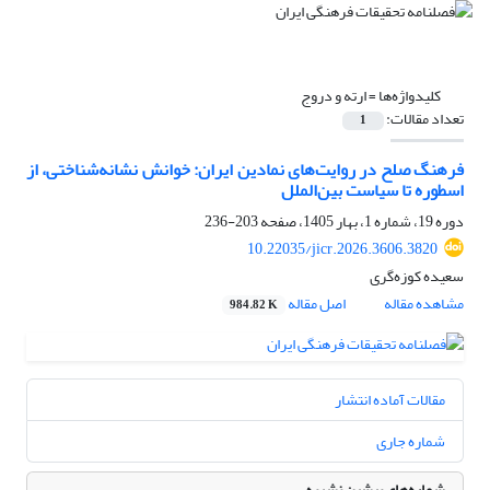
کلیدواژه‌ها =
ارته و دروج
تعداد مقالات:
1
فرهنگ صلح در روایت‌های نمادین ایران: خوانش نشانه‌شناختی، از
اسطوره تا سیاست بین‌الملل
دوره 19، شماره 1، بهار 1405، صفحه
203-236
10.22035/jicr.2026.3606.3820
سعیده کوزه‌گری
مشاهده مقاله
اصل مقاله
984.82 K
مقالات آماده انتشار
شماره جاری
شماره‌های پیشین نشریه