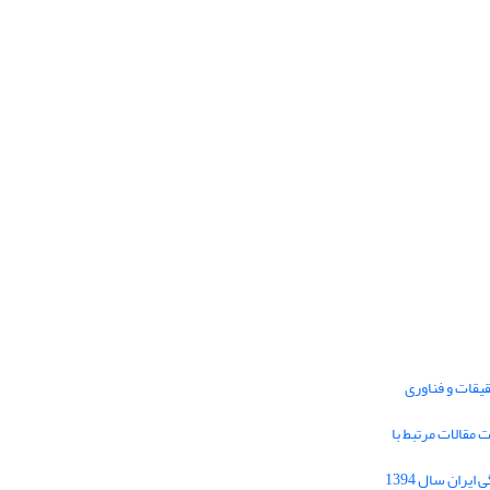
یقات و فناوری
1395 برای دریافت مقالات مرتبط با
Journal of Iran Cultural Research (JICR) is
licensed under a
فراخوان مقاله فصلنامه تحقیقات فرهنگی ایران سال 1394