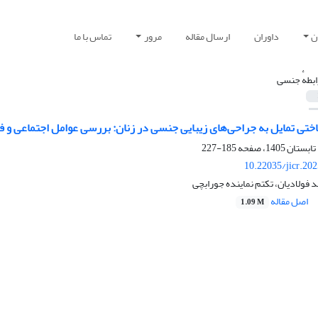
ن
داوران
ارسال مقاله
مرور
تماس با ما
ابطهٔ جنسی
اختی تمایل به جراحی‌های زیبایی جنسی در زنان: بررسی عوامل اجتماعی و 
185-227
10.22035/jicr.20
د فولادیان، تکتم نماینده جورابچی
اصل مقاله
1.09 M