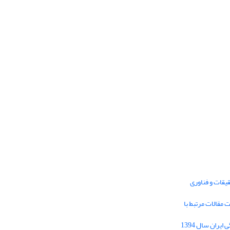
یقات و فناوری
1395 برای دریافت مقالات مرتبط با
Journal of Iran Cultural Research (JICR) is
licensed under a
فراخوان مقاله فصلنامه تحقیقات فرهنگی ایران سال 1394