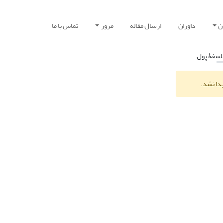
ن
داوران
ارسال مقاله
مرور
تماس با ما
لسفۀ پول
یدا نشد.