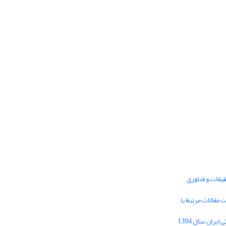
یقات و فناوری
1395 برای دریافت مقالات مرتبط با
Journal of Iran Cultural Research (JICR) is
licensed under a
فراخوان مقاله فصلنامه تحقیقات فرهنگی ایران سال 1394