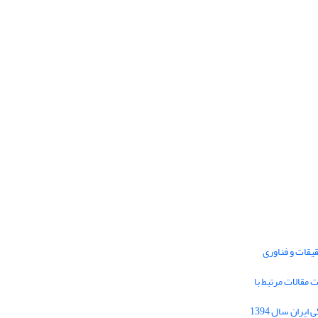
یقات و فناوری
1395 برای دریافت مقالات مرتبط با
Journal of Iran Cultural Research (JICR) is
licensed under a
فراخوان مقاله فصلنامه تحقیقات فرهنگی ایران سال 1394