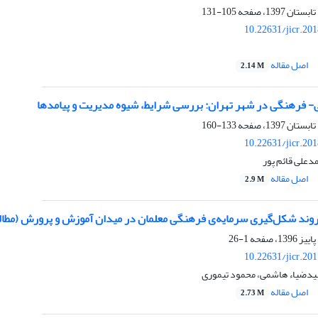
105-131
10.22631/jicr.20
اصل مقاله
2.14 M
- فرهنگی در شهر تهران: بررسی شرایط، شیوه مدیریت و پیامدها
133-160
10.22631/jicr.20
دعلی قائم پور
اصل مقاله
2.9 M
 روند شکل‌گیری سرمایه‌ی فرهنگی معلمان در میدان آموزش و پرورش (مطال
1-26
10.22631/jicr.20
سیدضیاء هاشمی، محمود تیموری
اصل مقاله
2.73 M