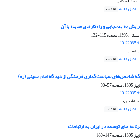
 محمد آسکانی
اصل مقاله
2.26 M
یش به بدحجابی و راه‌کارهای مقابله با آن
115-132
10.22035/i
ی امیری
اصل مقاله
2.02 M
 شاخص‌های سیاست‌گذاری فرهنگی از دیدگاه امام خمینی (ره)
57-90
10.22035/i
غر افتخاری
اصل مقاله
1.48 M
رنامه های توسعه در ایران به ارتباطات
147-180