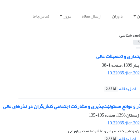
ن
داوران
ارسال مقاله
مرور
تماس با ما
معه شناسی
5
ینداری و تحصیلات عالی
1-38
10.22035/jicr.20
اصل مقاله
2.85 M
 و موانعِ مسئولیّت‌پذیری و مشارکت اجتماعیِ کنش‌گران در نذرهایِ مالی
105-135
10.22035/jicr.20
 نوغانی دخت بهمنی، غلامرضا صدیق اورعی
اصل مقاله
2.38 M