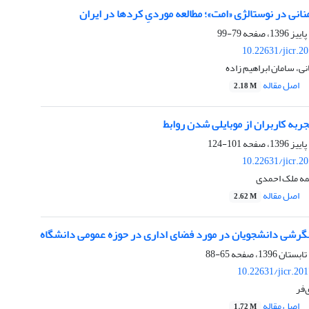
انی در نوستالژی «امت»؛ مطالعه موردیِ کردها در ایران
79-99
10.22631/jicr.2
ی، سامان ابراهیم زاده
اصل مقاله
2.18 M
به‌ کاربران از موبایلی شدن روابط
101-124
10.22631/jicr.2
مه ملک احمدی
اصل مقاله
2.62 M
گرشی دانشجویان در مورد فضای اداری در حوزه عمومی دانشگاه
65-88
10.22631/jicr.20
‌فر
اصل مقاله
1.72 M