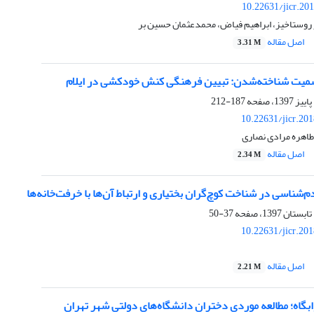
10.22631/jicr.20
 روستاخیز، ابراهیم فیاض، محمدعثمان حسین بر
اصل مقاله
3.31 M
سمیت شناخته‌شدن: تبیین فرهنگی کنش خودکشی در ایلام
187-212
10.22631/jicr.20
اهره مرادی نصاری
اصل مقاله
2.34 M
‌شناسی در شناخت کوچ‌گران بختیاری و ارتباط آن‌ها با خرفت‌خانه‌ها
37-50
10.22631/jicr.20
اصل مقاله
2.21 M
بگاه؛ مطالعه موردی دختران دانشگاه‌های دولتی شهر تهران