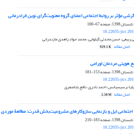
رشی مؤثر بر روابط اجتماعی اعضای گروه معنویت‌گرای نوین فرادرمانی
67-100
10.22035/jicr.20
ی ربیعی، حسن محدثی گیلوایی، محمد جواد زاهدی مازندرانی
اصل مقاله
929.1 K
ع هویتی مردمان اورامی‌
153-181
10.22035/jicr.20
یلیا نرسیسیانس، احمد نادری، نافع باباصفری
اصل مقاله
2.58 M
جتماعی ایل و بازنمایی سازوکارهای مشروعیت‌بخش قدرت: مطالعۀ موردی 
183-210
10.22035/jicr.20