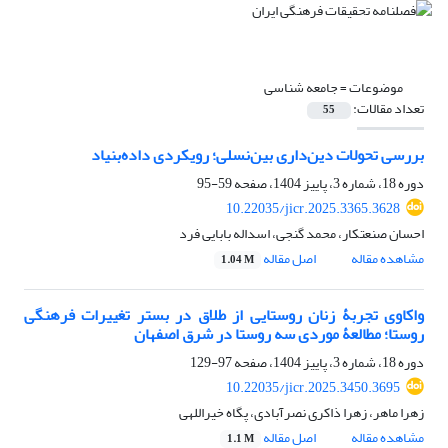
موضوعات =
جامعه شناسی
تعداد مقالات:
55
بررسی تحولات دین‌داری بین‌نسلی؛ رویکردی داده‌بنیاد
دوره 18، شماره 3، پاییز 1404، صفحه
59-95
10.22035/jicr.2025.3365.3628
احسان صنعتکار، محمد گنجی، اسداله بابایی فرد
مشاهده مقاله
اصل مقاله
1.04 M
واکاوی تجربۀ زنان روستایی از طلاق در بستر تغییرات فرهنگی
روستا؛ مطالعۀ موردی سه روستا در شرق اصفهان
دوره 18، شماره 3، پاییز 1404، صفحه
97-129
10.22035/jicr.2025.3450.3695
زهرا ماهر، زهرا ذاکری نصرآبادی، پگاه خیراللهی
مشاهده مقاله
اصل مقاله
1.1 M