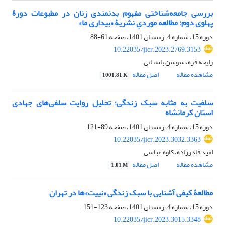
بررسی جامعه‌شناختی مفهوم بدنمندی زنان در مطبوعات دورۀ
پهلوی دوم: مطالعه موردیِ نشریۀ «بیداری ما»
دوره 15، شماره 4، زمستان 1401، صفحه
61-88
10.22035/jicr.2023.2769.3153
رایحه قره، سوسن باستانی
مشاهده مقاله
اصل مقاله
1001.81 K
سلفیت به مثابه سبک زندگی؛ تحلیل روایت سلفی‌های جهادی
استان کرمانشاه
دوره 15، شماره 4، زمستان 1401، صفحه
89-121
10.22035/jicr.2023.3032.3363
امید قادرزاده، کاوه عباسی
مشاهده مقاله
اصل مقاله
1.01 M
مطالعۀ کیفی آشنایی با سبک زندگی «نییت»‌ها در تهران
دوره 15، شماره 4، زمستان 1401، صفحه
123-151
10.22035/jicr.2023.3015.3348