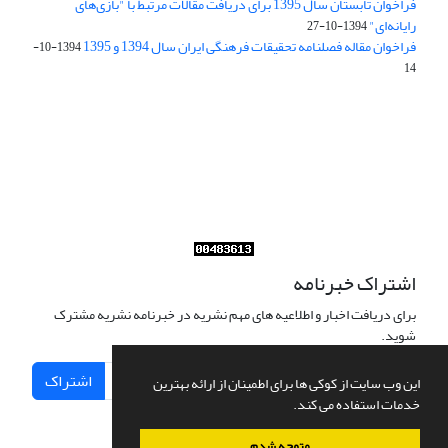
فراخوان تابستان سال 1395 برای دریافت مقالات مرتبط با "بازی‌های
رایانه‌ای"
1394-10-27
فراخوان مقاله فصلنامه تحقیقات فرهنگی ایران سال 1394 و 1395
1394-10-
14
Journal of Iran Cultural Research (JICR) is licensed under a
Creative Commons Attribution 4.0 International
CC-BY 4.0
اشتراک خبرنامه
برای دریافت اخبار و اطلاعیه های مهم نشریه در خبرنامه نشریه مشترک
شوید.
اشتراک
این وب سایت از کوکی ها برای اطمینان از ارائه بهترین
خدمات استفاده می کند.
متوجه شدم