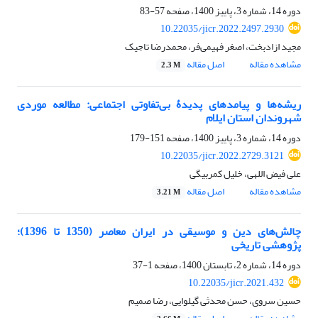
دوره 14، شماره 3، پاییز 1400، صفحه
57-83
10.22035/jicr.2022.2497.2930
مجید ازادبخت، اصغر فهیمی‌فر، محمدرضا تاجیک
مشاهده مقاله
اصل مقاله
2.3 M
ریشه‌ها و پیامدهای پدیدۀ بی‌تفاوتی اجتماعی: مطالعه موردی
شهروندان استان ایلام
دوره 14، شماره 3، پاییز 1400، صفحه
151-179
10.22035/jicr.2022.2729.3121
علی فیض اللهی، خلیل کمربیگی
مشاهده مقاله
اصل مقاله
3.21 M
چالش‌های دین و موسیقی در ایران معاصر (1350 تا 1396)؛
پژوهشی تاریخی
دوره 14، شماره 2، تابستان 1400، صفحه
1-37
10.22035/jicr.2021.432
حسین سروی، حسن محدثی گیلوایی، رضا صمیم