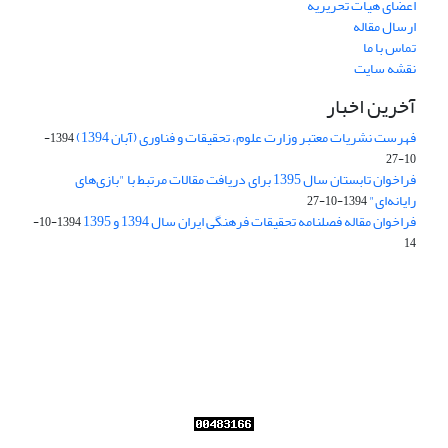
اعضای هیات تحریریه
ارسال مقاله
تماس با ما
نقشه سایت
آخرین اخبار
فهرست نشریات معتبر وزارت علوم، تحقیقات و فناوری (آبان 1394)
1394-
10-27
فراخوان تابستان سال 1395 برای دریافت مقالات مرتبط با "بازی‌های
رایانه‌ای"
1394-10-27
فراخوان مقاله فصلنامه تحقیقات فرهنگی ایران سال 1394 و 1395
1394-10-
14
Journal of Iran Cultural Research (JICR) is licensed under a
Creative Commons Attribution 4.0 International
CC-BY 4.0