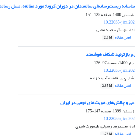
سانه زیست‌رسانه‌ای سالمندان در دوران کرونا؛ مورد مطالعه، نسل رسانه‌
125-151
10.22035/jicr.20
دات چلنگر، نجیبه محبی
اصل مقاله
2.3 M
و بازتولید شکاف هوشمند
97-126
10.22035/jicr.20
شارع‌پور، فاطمه آخوند زاده
اصل مقاله
2.85 M
عی و چالش‌های هویت‌های قومی در ایران
147-175
10.22035/jicr.20
 زاده، محمدرضا رسولی، طهمورث شیری
اصل مقاله
1.73 M