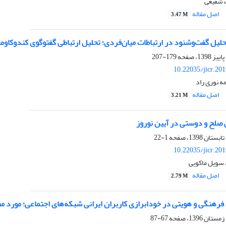
 شفیعی
اصل مقاله
3.47 M
نود در ارتباطات میان‌فردی؛ تحلیل ارتباطی گفت‎وگوی کندوکاومحور دانش‌آموزان دوره ابتدایی
179-207
10.22035/jicr.20
ه نوری راد
اصل مقاله
3.21 M
ی صلح و دوستی در آیین نوروز
1-22
10.22035/jicr.20
 سویل ماکویی
اصل مقاله
2.79 M
رهنگی و هویتی در خودابرازی کاربران ایرانی شبکه‌های اجتماعی؛ مورد مط
67-87