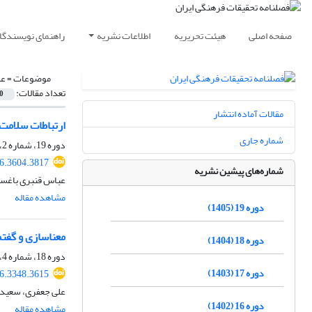
صفحه اصلی
هیئت تحریریه
اطلاعات نشریه
راهنمای نویسندگا
موضوعات =
عل
تعداد مقالات:
0
مقالات آماده انتشار
ارتباطات سلامت و
شماره جاری
دوره 19، شماره 2، تابستان 1405، صفحه
26.3604.3817
شماره‌های پیشین نشریه
عباس قنبری باغستا
مشاهده مقاله
دوره 19 (1405)
معناسازی و گفت
دوره 18 (1404)
دوره 18، شماره 4، زمستان 1404، صفحه
دوره 17 (1403)
26.3348.3615
علی جعفری، سعید ف
دوره 16 (1402)
مشاهده مقاله