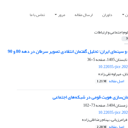
ن
داوران
ارسال مقاله
مرور
تماس با ما
وم اجتماعی و ارتباطات
3
 سینمای ایران: تحلیل گفتمان انتقادی تصویر سرطان در دهه 80 و 90
5-36
10.22035/jicr.20
ن، مهراوه تقی زاده
اصل مقاله
1.21 M
مان‌سازی هویت قومی در شبکه‌های اجتماعی
73-102
10.22035/jicr.20
رامرزیانی، بهنام رضا قلی زاده
اصل مقاله
2.28 M