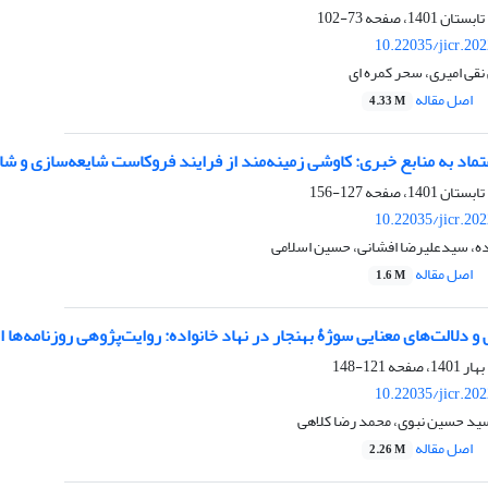
73-102
10.22035/jicr.20
 نقی امیری، سحر کمره ای
اصل مقاله
4.33 M
عتماد به منابع خبری: کاوشی زمینه‌مند از فرایند فروکاست شایعه‌سازی و شا
127-156
10.22035/jicr.20
ه، سیدعلیرضا افشانی، حسین اسلامی
اصل مقاله
1.6 M
 دلالت‌های معنایی سوژۀ بهنجار در نهاد خانواده: روایت‌پژوهی‌ روزنامه‌ها 
121-148
10.22035/jicr.20
د حسین نبوی، محمد رضا کلاهی
اصل مقاله
2.26 M