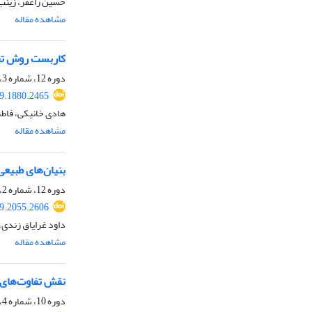
حسین راغفر، زینب
مشاهده مقاله
کاربست روش تحلیل گفت‌وش
دوره 12، شماره 3، پاییز 1398، صفحه
19.1880.2465
هادی خانیکی، فاطم
مشاهده مقاله
بنیان‏‌های طبیع
دوره 12، شماره 2، تابستان 1398، صفحه
19.2055.2606
داود غرایاق زندی،
مشاهده مقاله
نقش تفاوت‌های ف
دوره 10، شماره 4، زمستان 1396، صفحه