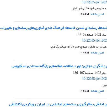
10.22035/jicr.20
سه شریفی، ابولفضل شریفیان
اصل مقاله
2.64 M
‏‌ها، رسانه‌‏ای‏ شدن خانه‌‏ها؛ فرهنگ مادی فناور‏ی‌های رسانه‌‏ای و تغییرا
5-47
10.22035/jicr.20
باس یزدانفر، مهدی حمزه نژاد، عباس کاظمی
اصل مقاله
4.49 M
دشگران مجازی؛ مورد مطالعه، مقاله‌های پایگاه استنادی اسکوپوس
107-136
10.22035/jicr.20
ایی
اصل مقاله
4.05 M
 اخلاقی به‌کارگیری رسانه‌های اجتماعی در ایران: رویکردی اکتشافی