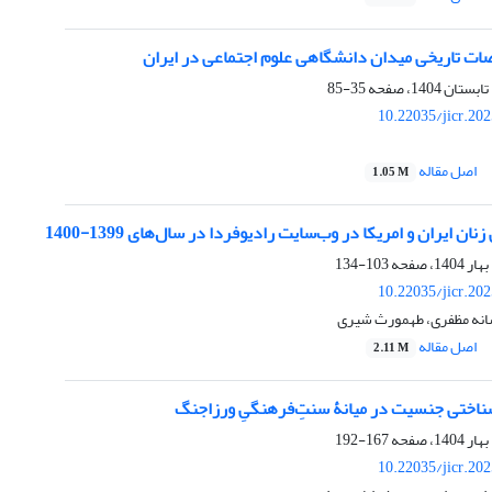
ات تاریخی میدان دانشگاهی علوم اجتماعی در ایران
35-85
10.22035/jicr.20
اصل مقاله
1.05 M
نان ایران و امریکا در وب‌سایت رادیوفردا در سال‌های 1399-1400
103-134
10.22035/jicr.20
سانه مظفری، طهمورث شیری
اصل مقاله
2.11 M
اختی جنسیت در میانۀ سنتِ‌فرهنگیِ ورزاجنگ
167-192
10.22035/jicr.20