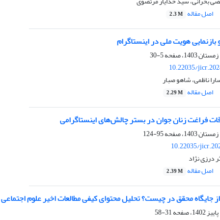
ی بحرانی، سید خدایار مرتضوی
اصل مقاله
2.3 M
بازنمایی هویت ملی در اینستاگرام
5-30
10.22035/jicr.20
را ناظمی، شاهو صبار
اصل مقاله
2.29 M
قات فراغت زنان جوان در بستر چالش‌های اینستاگرامی
95-124
10.22035/jicr.2
 درزی نژاد
اصل مقاله
2.39 M
جایگاه محقق در چیست؟ تحلیل محتوای کیفی مطالعات اخیر علوم اجتماعی ا
31-58